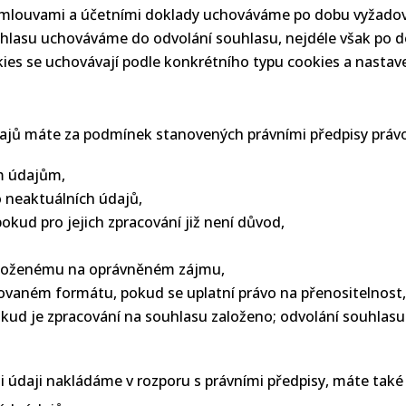
 smlouvami a účetními doklady uchováváme po dobu vyžadov
lasu uchováváme do odvolání souhlasu, nejdéle však po dob
ies se uchovávají podle konkrétního typu cookies a nastave
dajů máte za podmínek stanovených právními předpisy práv
m údajům,
 neaktuálních údajů,
kud pro jejich zpracování již není důvod,
založenému na oprávněném zájmu,
rovaném formátu, pokud se uplatní právo na přenositelnost
okud je zpracování na souhlasu založeno; odvolání souhlas
i údaji nakládáme v rozporu s právními předpisy, máte tak