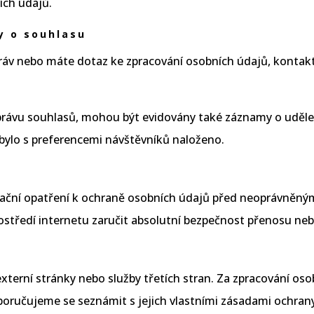
ích údajů.
y o souhlasu
práv nebo máte dotaz ke zpracování osobních údajů, kontak
správu souhlasů, mohou být evidovány také záznamy o udě
bylo s preferencemi návštěvníků naloženo.
ační opatření k ochraně osobních údajů před neoprávněným
středí internetu zaručit absolutní bezpečnost přenosu neb
erní stránky nebo služby třetích stran. Za zpracování os
oporučujeme se seznámit s jejich vlastními zásadami ochran