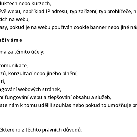
duktech nebo kurzech,
vě webu, například IP adresu, typ zařízení, typ prohlížeče, n
cích na webu,
lasy, pokud je na webu používán cookie banner nebo jiné ná
oužíváme
a za těmito účely:
 komunikace,
zů, konzultací nebo jiného plnění,
tí,
ungování webových stránek,
í fungování webu a zlepšování obsahu a služeb,
te nám k tomu udělili souhlas nebo pokud to umožňuje prá
ěkterého z těchto právních důvodů: