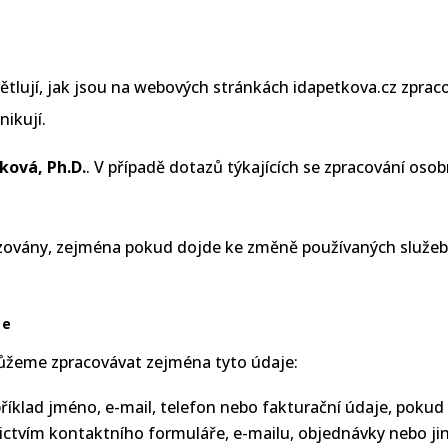
tlují, jak jsou na webových stránkách idapetkova.cz zprac
nikují.
ková, Ph.D.
. V případě dotazů týkajících se zpracování os
zovány, zejména pokud dojde ke změně používaných služeb
me
 můžeme zpracovávat zejména tyto údaje:
příklad jméno, e-mail, telefon nebo fakturační údaje, poku
nictvím kontaktního formuláře, e-mailu, objednávky nebo j